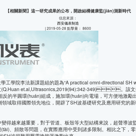
【相關新聞】這一研究成果的公布，開啟結構健康監(jiān)測新時代
信息來源：
西安儀表制造
| 2019-05-28 點擊量： 8600
的題為“A practical omni-directional SH wave transduc
-rings”的論文(Q.Huan et.al,Ultrasonics,2019(94):342-
相反的半圓環(huán)組成，施加環(huán)向電場，可方便
ān)測領域取得國際領先地位，開辟了SH波基礎研究及應用研究
)中變得越來越重要，對于管道、板殼等大型結構來說，超聲導波監
態(tài)、頻散等問題，在實際應用中受到諸多限制。相比之下
但純的SH波很難用壓電換能器激勵出來。