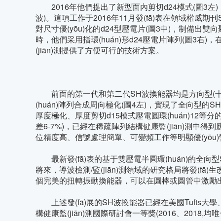
2016年他們提出了新型面內剪切d24模式(圖3左)
波)。這項工作于2016年11月發(fā)表在領域權威期刊Smar
對尺寸優(yōu)化的d24型壓電片(圖3中)，制備出雙向聚
時，他們采用指環(huán)形d24壓電片陣列(圖3右)，在
(jiān)測提供了方便可行的技術方案。
前面的第一代和第二代SH波換能器均是方向型(十字指向
(huán)陣列合成周向極化(圖4左)，實現了全向型的SH波換
厚度極化、厚度剪切d15模式壓電圓環(huán)12等分的全向型SH
差6-7%)，已經在稀疏陣列結構健康監(jiān)測中得到應用驗證
位精度高、信號處理簡單、可變頻工作等明顯優(yōu)勢
最新發(fā)表的基于雙壓電半圓環(huán)的全向型SH波換
將來，導波檢測/監(jiān)測領域的研究格局將發(fā)
個完美的扭轉振動換能器，可以在圓棒或圓管中激勵出非頻
上述發(fā)展的SH波換能器已經在美國Tufts大
構健康監(jiān)測國際研討會一等獎(2016、2018,均唯一)