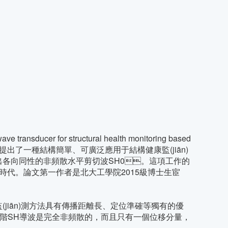
er for structural health monitoring based
349)。該文提出了一種結構簡單、可廣泛應用于結構健康監(jiān)
地激勵出各向同性的非頻散水平剪切波SH0。這項工作的
的新時代。論文第一作者是北大工學院2015級博士生宦
(jiān)測方法具有傳播距離長、定位準確等獨有的優
，零階SH導波是完全非頻散的，而且只有一個位移分量，