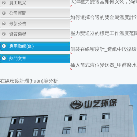
天津壓力變送器如何安裝，渦
員工風采
公司新聞
如何選擇合適的雙金屬溫度計?
最新公告
壓力變送器的標定工作溫度范
資質榮譽
應用動態(tài)
側裝在線密度計_造紙中段循環(
熱門文章
插入筒式液位變送器_甲醛廢水
在線密度計環(huán)境分析