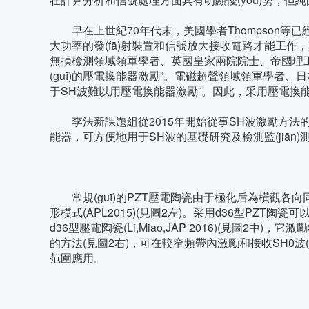
早在上世紀70年代末，美國學者Thompson等已
大功率的發(fā)射裝置和信號放大接收電路才能工作，其
無損檢測領域領軍學者、英國皇家兩院院士、帝國理工學院的
(guī)的壓電換能器激勵”。電磁超聲領域領軍學者、日本
于SH波難以用壓電換能器激勵”。因此，采用
李法新課題組從2015年開始從事SH波激勵方法的研
能器，可方便地用于SH波的基礎研究及檢測監(jiān)測應
常規(guī)的PZT壓電陶瓷由于極化后為橫觀各向同性，
形模式(APL2015)(見圖2左)。采用d36型PZT陶瓷可以
d36型壓電陶瓷(Li,Miao,JAP 2016)(見圖2
的方法(見圖2右)，可在較窄頻帶內激勵和接收SH0波(
范圍應用。