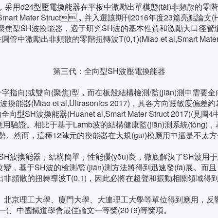
，采用d24型壓電換能器在平板中激勵出單模態(tài)非頻散的零階S
t Mater Struct，并入選該期刊2016年度23篇亮點論文(Hig
焦型SH波換能器，適于研究SH波的基本性質和激勵大口徑管道中的周向SH導波(
圓管中激勵出非頻散的零階扭轉波T(0,1)(Miao et al,Smart Ma
第三代：全向型SH波壓電換能器
)或雙向(聚焦)型，而在板殼結構檢測/監(jiān)測中需要
能器(Miao et al,Ultrasonics 2017)，其各方向靈敏
波換能器(Huanet al,Smart Mater Struct 2017)(見
。相比于基于Lamb波的結構健康監(jiān)測系統(tǒng)
。然而，這種12陣元的換能器在大規(guī)模應用中還是不太
能器，結構簡單，性能優(yōu)良，徹底解決了SH波用
生改變，基于SH波的檢測/監(jiān)測方法將得到迅速發(fā)展。
散的扭轉導波T(0,1)，因此必將在超聲和振動相關領域得到廣泛應用
學、北京理工大學、廈門大學、大連理工大學等單位得到應用
、中國鐵道學會最佳論文一等獎(2019)等獎項。