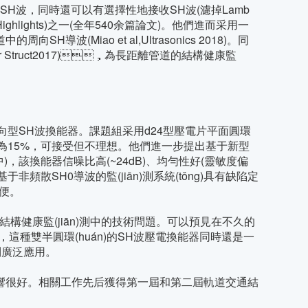
H波，同時還可以有選擇性地接收SH波(濾掉Lamb
hlights)之一(全年540余篇論文)。他們進而采用一
Miao et al,Ultrasonics 2018)。同
ter Struct2017)，為長距離管道的結構健康監
全向型SH波換能器。課題組采用d24型壓電片平面圓環
度偏差約為15%，可接受但不理想。他們進一步提出基于新型
圖4中)，該換能器信噪比高(~24dB)、均勻性好(靈敏度偏
，基于非頻散SH0導波的監(jiān)測系統(tǒng)具有缺陷定
方便。
于結構健康監(jiān)測中的技術問題。可以預見在不久的
而且，這種雙半圓環(huán)的SH波壓電換能器同時還是一
。
，反響很好。相關工作先后獲得第一屆和第二屆軌道交通結