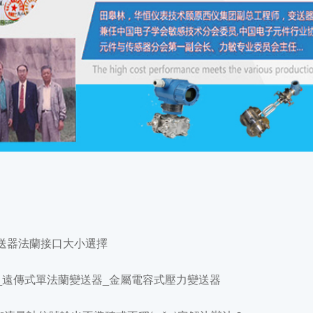
變送器法蘭接口大小選擇
器_遠傳式單法蘭變送器_金屬電容式壓力變送器