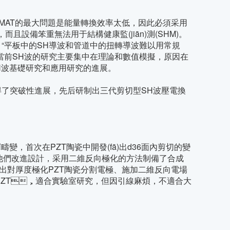
MAT的最大問題是能量轉換效率太低，因此必須采用
，而且設備笨重無法用于結構健康監(jiān)測(SHM)。
中指出：“平板中的SH導波和管道中的扭轉導波難以用常規
2)中評論:“當前SH波的研究主要集中在理論和數值模擬，原因在
基礎研究和應用研究的進展。
了突破性進展，先后研制出三代剪切型SH波壓電換
，首次在PZT陶瓷中開發(fā)出d36面內剪切的變
。他們改進設計，采用二維反向極化的方法制備了合成
。他們提出對厚度極化PZT陶瓷分割電極、施加二維反向電場
的厚度極化PZT，適合實驗室研究，但因引線麻煩，不適合大