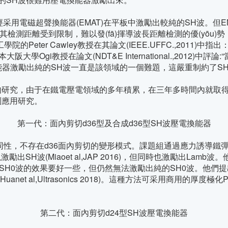
經采用電磁超聲換能器(EMAT)在平板中激勵出較純的SH波。但E
檢測距離受到限制，難以發(fā)揮導波長距離檢測的優(yōu)勢
Peter Cawley教授在其論文(IEEE.UFFC.,2011)
大阪大學Ogi教授在論文(NDT&E International.,201
壓電換能器激勵出純的SH波一直是該領域的一個難題，這嚴重制約了SH波
究，由于在鐵電壓電領域的多年積累，在三年多時間內就取得
用研究。
第一代：面內剪切d36型及合成d36型SH波壓電換能器
不存在d36面內剪切的變形模式。課題組通過應力誘導鐵彈疇變
激勵出SH波(Miaoet al,JAP 2016)，但同時也激勵出Lamb波
中)，它激勵SH0波的效果要好一些，但仍然無法激勵出純的SH0波
Huanet al,Ultrasonics 2018)。這種方法可采用商用
第二代：面內剪切d24型SH波壓電換能器