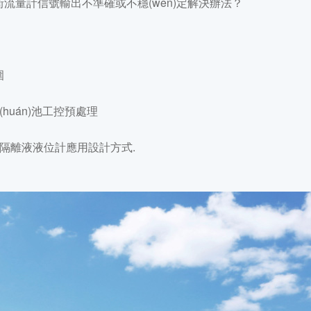
街流量計信號輸出不準確或不穩(wěn)定解決辦法？
圍
huán)池工控預處理
隔離液液位計應用設計方式.