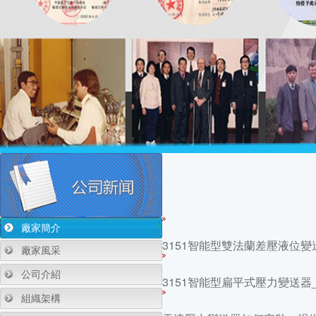
廠家簡介
3151智能型雙法蘭差壓液位
廠家風采
公司介紹
3151智能型扁平式壓力變送
組織架構