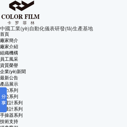
中國工業(yè)自動化儀表研發(fā)生產基地
首頁
廠家簡介
廠家介紹
組織機構
員工風采
資質榮譽
企業(yè)新聞
最新公告
產品展示
壓力系列
液位系列
密度計系列
流量計系列
手操器系列
技術支持