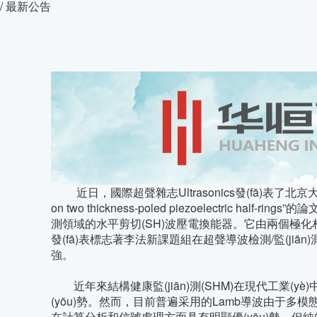
/ 最新公告
近日，國際超聲雜志Ultrasonics發(fā)表了北京大學工學院李法新課題組
on two thickness-poled piezoelectric half
測領域的水平剪切(SH)波壓電換能器。它由兩個極化
發(fā)表標志著李法新課題組在超聲導波檢測/監(ji
強。
近年來結構健康監(jiān)測(SHM)在現代工業(yè
(yōu)勢。然而，目前普遍采用的Lamb導波由于多模
在計算分析和信號處理方面具有明顯優(yōu)勢，