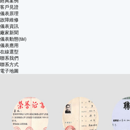
經典案例
客戶見證
儀表原理
故障維修
儀表資訊
廠家新聞
儀表動態(tài)
儀表應用
在線選型
聯系我們
聯系方式
電子地圖