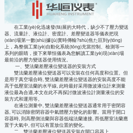
在工業(yè)化迅速發(fā)展的大時代，缺少不了壓力變送
器、流量計、液位計、密度計、差壓變送器等儀表把現
(xiàn)場第一數(shù)據(jù)實時傳輸?shù)焦た叵到y(tǒng)
上，為整個工業(yè)自動化系統(tǒng)充當控制、檢測等一
系列的眼睛，接下來華恒儀表為您解讀工業(yè)現(xiàn)場
最前沿的壓力變送器使用情況。
一、雙法蘭差壓液位變送器的安裝方式
雙法蘭差壓液位變送器可以安裝在任何高度和位置。但
是用于真空場合時, 雙法蘭差壓液位變送器的安裝高度不能
高于低壓室法蘭的水平線, 此時最好采用微波液位計來測量
液位最為合適,本文在此不再探討微波液位計測量液位的安
裝方式和運用等。
在液位測量中, 雙法蘭差壓液位變送器通常用于密閉容
器, 可以消除密閉容器中氣體壓力變化的影響。當用于開口
容器時, 則高壓側法蘭與容器低端法蘭連接, 而低壓室法蘭應
置于大氣中, 但可以有置放位置的變化。
二、雙法蘭差壓液位變送器安裝在開口容器上