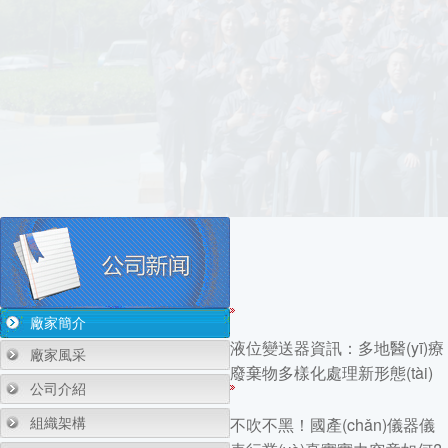
廠家簡介
液位變送器資訊：多地醫(yī)療
廠家風采
廢棄物多樣化處理新形態(tài)
公司介紹
組織架構
不吹不黑！國產(chǎn)儀器儀