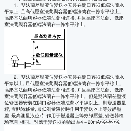
1、雙法蘭差壓液位變送器安裝在開口容器低端法蘭水
平線上, 且高低壓室法蘭與容器低端法蘭在一條水平線上。
高壓室法蘭與容器低端法蘭相連接, 并且高壓室法蘭、低壓
室法蘭與容器低端法蘭在一條水平線上。
2、雙法蘭差壓液位變送器安裝在開口容器低端法蘭水
平線以上, 且低壓室法蘭與容器低端法蘭在一條水平線上。
高壓室法蘭與容器低端法蘭相連接, 并且高壓室法蘭、低壓
室法蘭與容器低端法蘭在一條水平線上。但是雙法蘭差壓液
位變送器安裝在開口容器低端法蘭水平線以上。則變送器量
程, 零點遷移量, 最低測量液位時作用于變送器上等效靜壓
差, 最高測量液位時, 作用于變送器上等效靜壓差, 變送器檢
驗范圍 相同。對應于變送器的輸出為4～20mA。