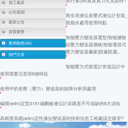
表行業(yè)真實實力究竟如何?
員工風采
公司新聞
再生塔液位差壓式液位計安裝_
最新公告
脫脂水處理使用特點
資質榮譽
智能壓力變送器選型|智能擴散
應用動態(tài)
硅壓力變送器價格|智能電容式
壓力變送器廠家|防爆防腐...
熱門文章
智能壓力式密度計管道設計中
使用需要注意得8個特征
使用中的差壓（壓力）變送器的故障分析與處理
磁穩(wěn)定型3151磁翻板液位計采購是不可或缺的8大須知
高精度高穩(wěn)定性液位變送器的技術信息工程處該怎樣管?