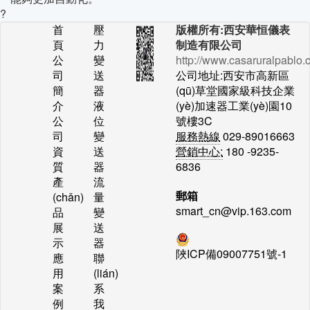
?
首
壓
版權所有:西安華恒儀表
頁
力
制造有限公司
公
變
http://www.casaruralpablo
司
送
公司地址:西安市高新區
簡
器
(qū)草堂國家級科技企業
介
液
(yè)加速器工業(yè)園10
公
位
號樓3C
司
變
服務熱線
029-89016663
資
送
營銷中心:
180 -9235-
質
器
6836
產
流
郵箱
(chǎn)
量
smart_cn@vip.163.com
品
變
展
送
示
器
陜ICP備09007751號-1
應
聯
用
(lián)
案
系
例
我