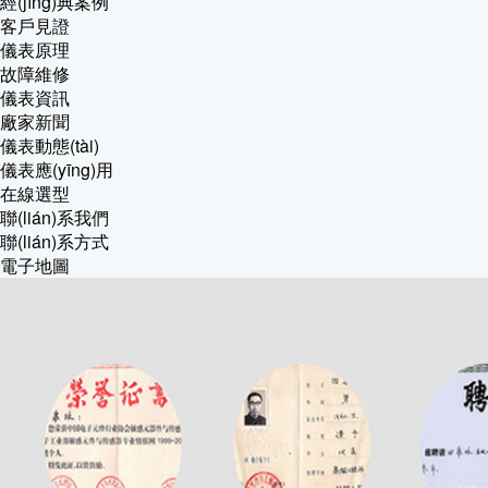
經(jīng)典案例
客戶見證
儀表原理
故障維修
儀表資訊
廠家新聞
儀表動態(tài)
儀表應(yīng)用
在線選型
聯(lián)系我們
聯(lián)系方式
電子地圖