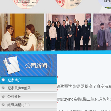
廠家簡介
新型壓力變送器提高了真空沉積應(
廠家風(fēng)采
公司介紹
供應(yīng)制氧機二氧化碳
組織架構(gòu)