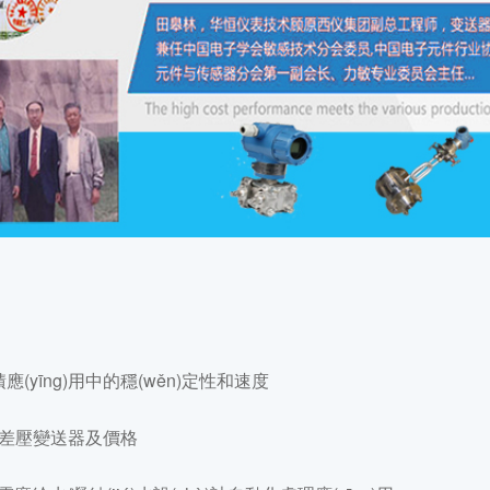
yīng)用中的穩(wěn)定性和速度
智能差壓變送器及價格