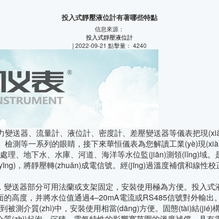
投入式靜壓液位計有著哪些特點
信息來源：
投入式靜壓液位計
| 2022-09-21 點擊量： 4240
器、流量計、液位計、密度計、差壓變送器等儀表把現(xiàn)
ng)控制、檢測等一系列的眼睛，接下來華恒儀表為您解讀工業(yè)現(xià
地下水、水庫、河道、海洋等水位監(jiān)測領(lǐ
靜壓轉(zhuǎn)成電信號。經(jīng)過溫度補償和線性校正，轉(
送器部分可用法蘭或支架固定，安裝使用極為方便。投入式液位
，并將水位值通過4–20mA電流或RS485信號對外輸出
zhì)中，安裝使用相當(dāng)方便。固態(tài)結(ji
zhì)起泡、沉積、電氣特性的影響寬范圍的溫度補償。具有