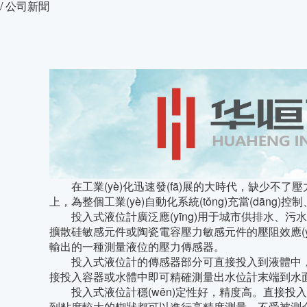
/ 公司新聞
在工業(yè)化迅速發(fā)展的大時代，缺少不了壓力變送
上，為整個工業(yè)自動化系統(tǒng)充當(dā
投入式液位計廣泛應(yīng)用于城市供排水、污水處理、
擴散硅敏感元件或陶瓷電容壓力敏感元件的壓阻效應(yīng)，將
輸出的一種測量液位的壓力傳感器。
投入式液位計的傳感器部分可直接投入到液體中，變
接投入容器或水體中即可精確測量出水位計末端到水面的高度
投入式液位計穩(wěn)定性好，精度高。直接投入到被測介質(
到粘度較大的糊狀都可以進行高精度測量，不受被測介質(