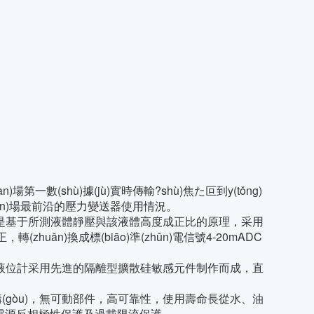
場第一數(shù)據(jù)實時傳輸?shù)焦た叵到y(tǒng)
n)場最前沿的壓力變送器使用情況。
ng)域。是基于所測液體靜壓與該液體高度成正比的原理，采用
zhuǎn)換成標(biāo)準(zhǔn)電信號4-20mADC
計采用先進的隔離型擴散硅敏感元件制作而成，直
。
é)構(gòu)，無可動部件，高可靠性，使用壽命長從水、油
電源反相極性保護及過載限流保護。