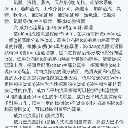
氣體、液體、蒸汽、天然氣價(jià)格、冷卻水系統
(tǒng)、過熱蒸汽、工作介質(zhì)、鍋爐水、加熱蒸汽、氣
體、軟化水、氣態(tài)烴、液態(tài)烴、熱氣流、低溫液
體、氣體發(fā)生器氣體、導(dǎo)熱液體
六.威力巴流量計(jì)結(jié)構(gòu)和原理
當(dāng)流體流過探頭時(shí)，在探頭前部產(chǎn)生
一個(gè)高壓分布區(qū)，高壓分布區(qū)的壓力略高于管
道的靜壓。根據(jù)費(fèi)馬方程原理，當(dāng)流體流過探
頭時(shí)會(huì)迅速增加，從而在探頭后部形成低壓分布區
(qū)。低壓分布區(qū)的壓力略高于管道的靜壓。流體從探
頭流出后，探頭后部產(chǎn)生部分真空，探頭兩側(cè)出
現(xiàn)渦流。均勻流探頭的圓形截面、光滑表面和低壓位
置的大小是決定探頭性能的主要因素。低壓信號的穩(wěn)
定性和準(zhǔn)確性對均速探頭的準(zhǔn)確性和性能起著
決定性的作用。威力巴平均流量探頭可以檢測到由流體實
(shí)際速度產(chǎn)生的平均壓差。威力巴平均流量探頭有
多對壓力孔，按照一定的標(biāo)準(zhǔn)排列在高壓區(qū)
和高壓區(qū)，可以精確測量平均流量。
威力巴流量計(jì)測試原則
威力巴流量計(jì)是插入式流量測量電表。將威力巴多傳
感器插入管道。當(dāng)流體流過光學(xué)傳感器時(shí)，