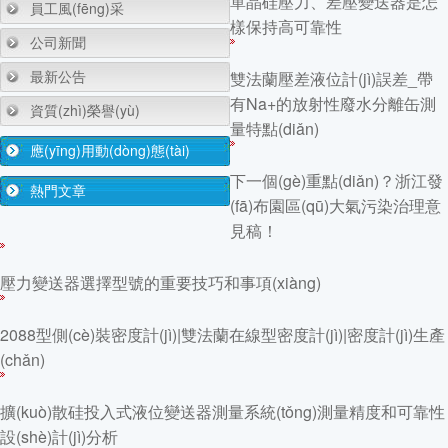
單晶硅壓力、差壓變送器是怎
員工風(fēng)采
樣保持高可靠性
公司新聞
最新公告
雙法蘭壓差液位計(jì)誤差_帶
有Na+的放射性廢水分離缶測
資質(zhì)榮譽(yù)
量特點(diǎn)
應(yīng)用動(dòng)態(tài)
下一個(gè)重點(diǎn)？浙江發
熱門文章
(fā)布園區(qū)大氣污染治理意
見稿！
壓力變送器選擇型號的重要技巧和事項(xiàng)
2088型側(cè)裝密度計(jì)|雙法蘭在線型密度計(jì)|密度計(jì)生產
(chǎn)
擴(kuò)散硅投入式液位變送器測量系統(tǒng)測量精度和可靠性
設(shè)計(jì)分析