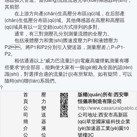
其前部
在上游方向產(chǎn)生高壓分布區(qū)域，在后部產
(chǎn)生低壓分布區(qū)域。其他傳感器在高壓和高壓區
(qū)域具有以一定交錯(cuò)方式排列的多對。
通常，有三對測壓孔分別測量流體的全壓力。
包括液體壓力和實(shí)際速度壓力P1和液體壓力
P2。將P1和P2分別引入變送器，測量壓差△P=P1-
P2。
相信通過以上“威力巴流量計(jì)電廠高爐煙氣測量有哪
些要求”的全部容，能夠使大家有一個(gè)較為全面的認(rèn)
識(shí)，對選擇合適的流量計(jì)有所幫助。如有疑問，可以
隨時(shí)聯(lián)系我們。
?
首
壓
版權(quán)所有:西安華
頁
力
恒儀表制造有限公司
公
變
http://www.casaruralpablo
司
送
公司地址:西安市高新區
簡
器
(qū)草堂國家級科技企業
介
液
(yè)加速器工業(yè)園10
公
位
號樓3C